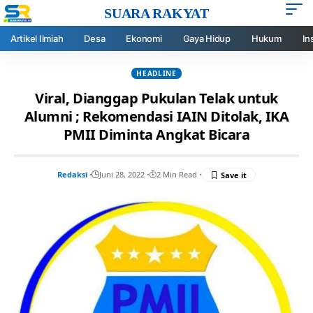
SUARA RAKYAT
Artikel Ilmiah
Desa
Ekonomi
Gaya Hidup
Hukum
In
HEADLINE
Viral, Dianggap Pukulan Telak untuk
Alumni ; Rekomendasi IAIN Ditolak, IKA
PMII Diminta Angkat Bicara
Redaksi
Juni 28, 2022
2 Min Read