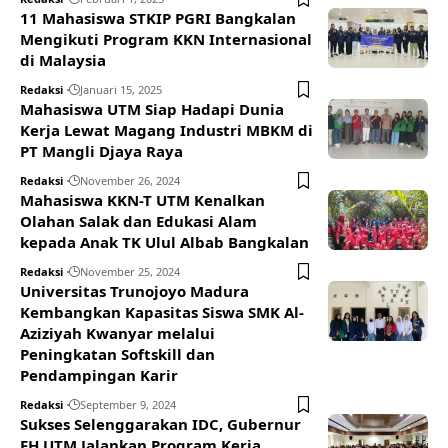
11 Mahasiswa STKIP PGRI Bangkalan
Mengikuti Program KKN Internasional
di Malaysia
Redaksi
Januari 15, 2025
Mahasiswa UTM Siap Hadapi Dunia
Kerja Lewat Magang Industri MBKM di
PT Mangli Djaya Raya
Redaksi
November 26, 2024
Mahasiswa KKN-T UTM Kenalkan
Olahan Salak dan Edukasi Alam
kepada Anak TK Ulul Albab Bangkalan
Redaksi
November 25, 2024
Universitas Trunojoyo Madura
Kembangkan Kapasitas Siswa SMK Al-
Aziziyah Kwanyar melalui
Peningkatan Softskill dan
Pendampingan Karir
Redaksi
September 9, 2024
Sukses Selenggarakan IDC, Gubernur
FH UTM Jalankan Program Kerja