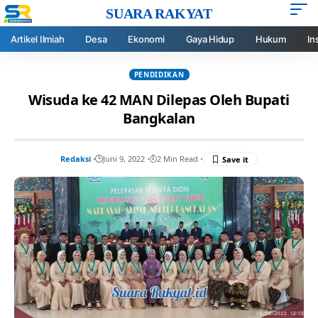
SUARA RAKYAT
Artikel Ilmiah
Desa
Ekonomi
Gaya Hidup
Hukum
In
PENDIDIKAN
Wisuda ke 42 MAN Dilepas Oleh Bupati
Bangkalan
Redaksi
Juni 9, 2022
2 Min Read