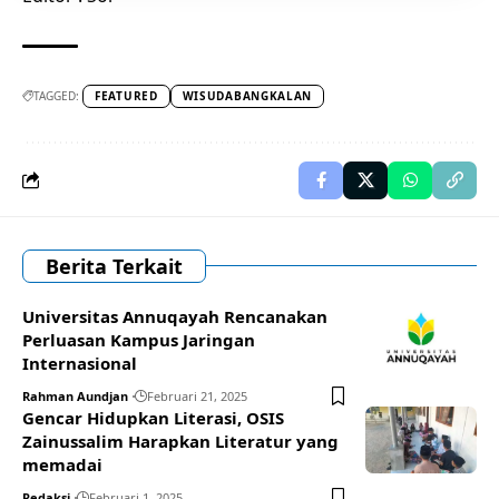
TAGGED:
FEATURED
WISUDABANGKALAN
Berita Terkait
Universitas Annuqayah Rencanakan
Perluasan Kampus Jaringan
Internasional
Rahman Aundjan
Februari 21, 2025
Gencar Hidupkan Literasi, OSIS
Zainussalim Harapkan Literatur yang
memadai
Redaksi
Februari 1, 2025