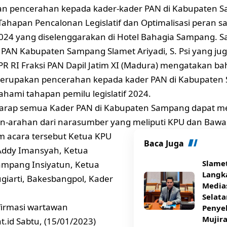
n pencerahan kepada kader-kader PAN di Kabupaten S
i Tahapan Pencalonan Legislatif dan Optimalisasi peran s
024 yang diselenggarakan di Hotel Bahagia Sampang. Sa
PAN Kabupaten Sampang Slamet Ariyadi, S. Psi yang j
R RI Fraksi PAN Dapil Jatim XI (Madura) mengatakan bah
merupakan pencerahan kepada kader PAN di Kabupaten
hami tahapan pemilu legislatif 2024.
harap semua Kader PAN di Kabupaten Sampang dapat 
an-arahan dari narasumber yang meliputi KPU dan Bawas
m acara tersebut Ketua KPU
Baca Juga
ddy Imansyah, Ketua
Slamet
ampang Insiyatun, Ketua
Langk
ugiarti, Bakesbangpol, Kader
Media
Selat
firmasi wartawan
Penye
Mujir
t.id Sabtu, (15/01/2023)