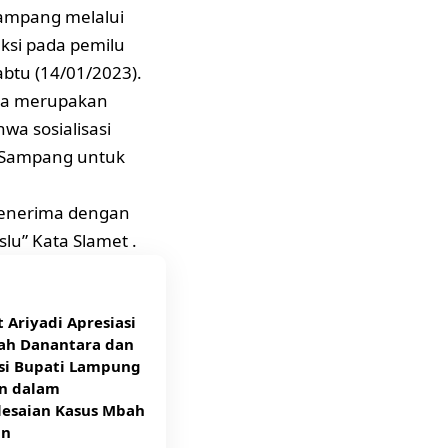
ampang melalui
aksi pada pemilu
btu (14/01/2023).
uga merupakan
wa sosialisasi
 Sampang untuk
menerima dengan
lu” Kata Slamet .
 Ariyadi Apresiasi
ah Danantara dan
si Bupati Lampung
an dalam
lesaian Kasus Mbah
an