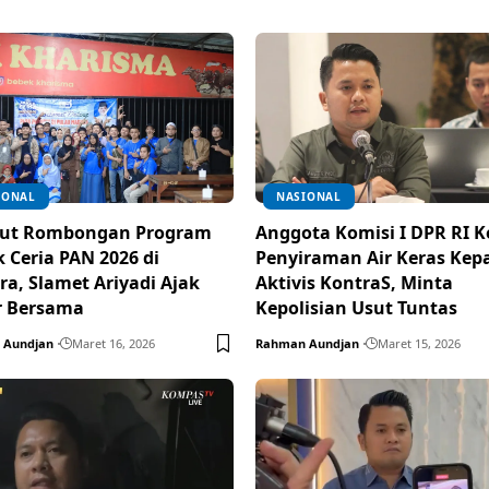
IONAL
NASIONAL
ut Rombongan Program
Anggota Komisi I DPR RI 
 Ceria PAN 2026 di
Penyiraman Air Keras Kep
a, Slamet Ariyadi Ajak
Aktivis KontraS, Minta
r Bersama
Kepolisian Usut Tuntas
 Aundjan
Maret 16, 2026
Rahman Aundjan
Maret 15, 2026