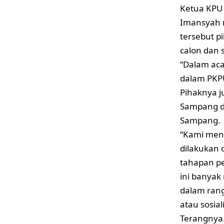
Ketua KPU
Imansyah 
tersebut p
calon dan 
“Dalam ac
dalam PKPU
Pihaknya j
Sampang d
Sampang.
“Kami meng
dilakukan
tahapan pe
ini banya
dalam ran
atau sosia
Terangnya