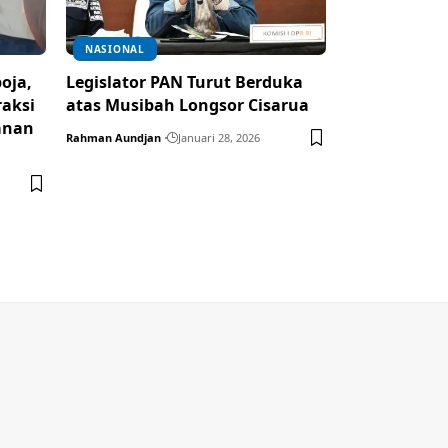
NASIONAL
oja,
Legislator PAN Turut Berduka
raksi
atas Musibah Longsor Cisarua
anan
Rahman Aundjan
Januari 28, 2026