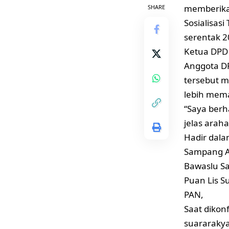
memberika
SHARE
Sosialisas
serentak 2
Ketua DPD 
Anggota DP
tersebut 
lebih mema
“Saya ber
jelas arah
Hadir dala
Sampang A
Bawaslu S
Puan Lis S
PAN,
Saat dikon
suararakya