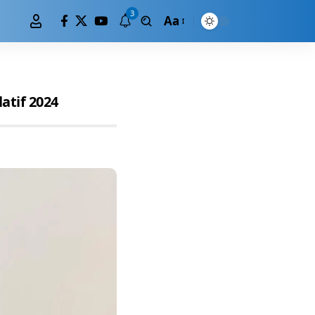
3
Aa
atif 2024