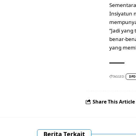
Sementara
Insiyatun 
mempunyai
“Jadi yang 
benar-bena
yang memb
TAGGED:
DPD
Share This Article
Berita Terkait