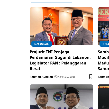
NASIONAL
NAS
Prajurit TNI Penjaga
Samb
Perdamaian Gugur di Lebanon,
Mudik
Legislator PAN : Pelanggaran
Madur
Berat
Sahu
Rahman Aundjan
Maret 30, 2026
Rahman