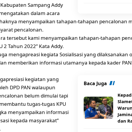
 Kabupaten Sampang Addy
mengatakan dalam acara
ihaknya menyampaikan tahapan-tahapan pencalonan mul
syarat pencalonan.
ara tersebut kami menyampaikan tahapan-tahapan penc
 2 Tahun 2022” Kata Addy.
uga mengapreasi kegiata Sosialisasi yang dilaksanakan
an memberikan informasi utamanya kepada kader PAN
apresiasi kegiatan yang
Baca Juga
 oleh DPD PAN walaupun
Kepad
ncalonan belum dimulai tapi
Slamet
k membantu tugas-tugas KPU
Warun
gka menyampaikan informasi
Jamin
lisasi kepada masyarakat”
dan R
.