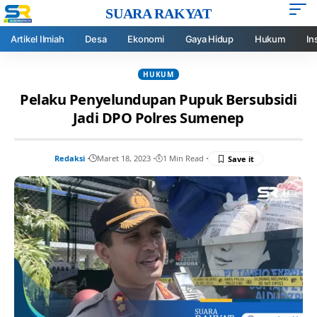
SUARA RAKYAT
Artikel Ilmiah
Desa
Ekonomi
Gaya Hidup
Hukum
In
HUKUM
Pelaku Penyelundupan Pupuk Bersubsidi
Jadi DPO Polres Sumenep
Redaksi
Maret 18, 2023
1 Min Read