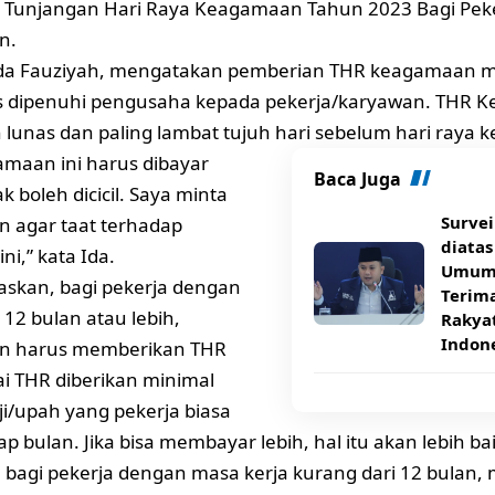
 Tunjangan Hari Raya Keagamaan Tahun 2023 Bagi Peke
n.
da Fauziyah, mengatakan pemberian
THR keagamaan
m
s dipenuhi pengusaha kepada pekerja/karyawan. THR 
 lunas dan paling lambat tujuh hari sebelum hari raya
maan ini harus dibayar
Baca Juga
k boleh dicicil. Saya minta
Survei
 agar taat terhadap
diatas
ni,” kata Ida.
Umum 
askan, bagi pekerja dengan
Terim
 12 bulan atau lebih,
Rakya
Indon
n harus memberikan THR
ai THR diberikan minimal
ji/upah yang pekerja biasa
ap bulan. Jika bisa membayar lebih, hal itu akan lebih bai
bagi pekerja dengan masa kerja kurang dari 12 bulan, 