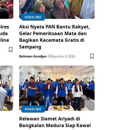
HEADLINE
lres
Aksi Nyata PAN Bantu Rakyat,
uda
Gelar Pemeriksaan Mata dan
line
Bagikan Kacamata Gratis di
Sampang
Rahman Aundjan
Agustus 5, 2026
HEADLINE
Relawan Slamet Ariyadi di
Bangkalan Madura Siap Kawal