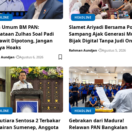
DLINE
HEADLINE
a Umum BM PAN:
Slamet Ariyadi Bersama Po
ataan Zulhas Soal Padi
Sampang Ajak Generasi M
awit Dipotong, Jangan
Bijak Digital Tanpa Judi On
ya Hoaks
Rahman Aundjan
Agustus 5, 2026
 Aundjan
Agustus 6, 2026
DLINE
HEADLINE
tiara Sentosa 2 Terbakar
Gebrakan dari Madura!
rairan Sumenep, Anggota
Relawan PAN Bangkalan