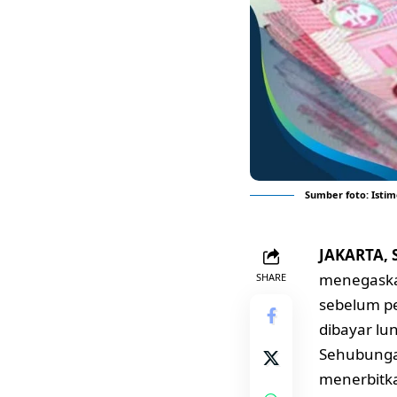
Sumber foto: Isti
JAKARTA, 
menegaskan
SHARE
sebelum pe
dibayar lu
Sehubungan
menerbitka