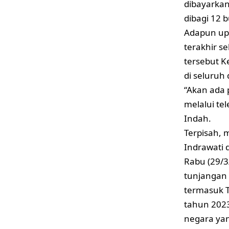
dibayarkan
dibagi 12 b
Adapun upa
terakhir s
tersebut 
di seluruh
“Akan ada
melalui te
Indah.
Terpisah, 
Indrawati d
Rabu (29/
tunjangan 
termasuk T
tahun 2023 
negara yan