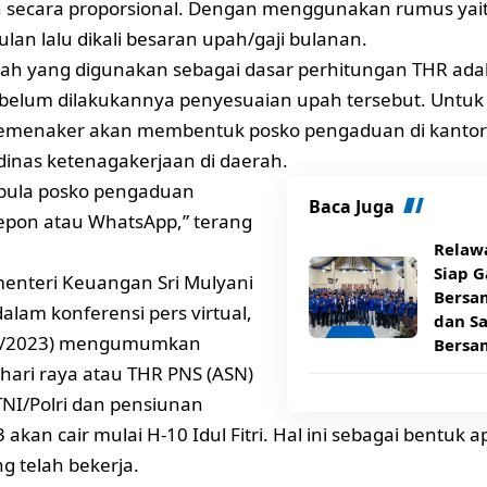
 secara proporsional. Dengan menggunakan rumus yait
ulan lalu dikali besaran upah/gaji bulanan.
h yang digunakan sebagai dasar perhitungan THR adal
ebelum dilakukannya penyesuaian upah tersebut. Untu
Kemenaker akan membentuk posko pengaduan di kantor
 dinas ketenagakerjaan di daerah.
 pula posko pengaduan
Baca Juga
lepon atau WhatsApp,” terang
Relaw
Siap G
menteri Keuangan Sri Mulyani
Bersa
alam konferensi pers virtual,
dan S
3/2023) mengumumkan
Bersa
hari raya atau THR PNS (ASN)
NI/Polri dan pensiunan
akan cair mulai H-10 Idul Fitri. Hal ini sebagai bentuk a
g telah bekerja.