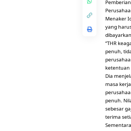
Pemberian
Perusahaa
Menaker I
yang haru
dibayarkan
“THR keaga
penuh, tida
perusahaan
ketentuan i
Dia menjel
masa kerja
perusahaa
penuh. Nil
sebesar ga
terima seti
Sementara 