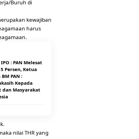
rja/Buruh di
erupakan kewajiban
Keagamaan harus
 keagamaan.
 IPO : PAN Melesat
 5 Persen, Ketua
BM PAN :
akasih Kepada
t dan Masyarakat
esia
k.
maka nilai THR yang