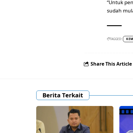
“Untuk penc
sudah mula
TAGGED:
KE
Share This Article
Berita Terkait