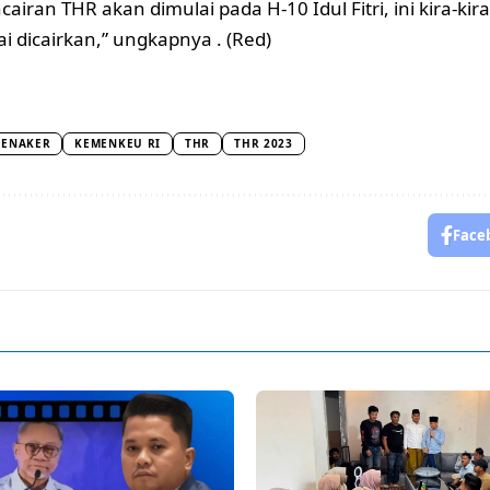
airan THR akan dimulai pada H-10 Idul Fitri, ini kira-kira
i dicairkan,” ungkapnya . (Red)
MENAKER
KEMENKEU RI
THR
THR 2023
Face