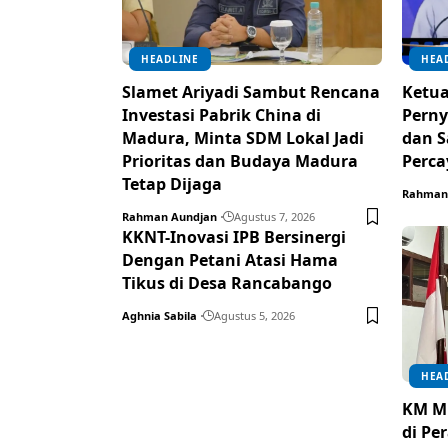
HEADLINE
HEA
Slamet Ariyadi Sambut Rencana
Ketu
Investasi Pabrik China di
Perny
Madura, Minta SDM Lokal Jadi
dan S
Prioritas dan Budaya Madura
Perca
Tetap Dijaga
Rahman
Rahman Aundjan
Agustus 7, 2026
KKNT-Inovasi IPB Bersinergi
Dengan Petani Atasi Hama
Tikus di Desa Rancabango
Aghnia Sabila
Agustus 5, 2026
HEA
KM Mu
di Pe