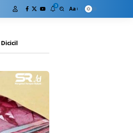
3
Aa
icicil