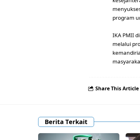
kesejahter
menyuksesk
program un
IKA PMII 
melalui pr
kemandiria
masyaraka
Share This Article
Berita Terkait