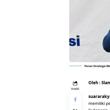
Peran Strategis 
Oleh : Sl
SHARE
suararaky
memiliki p