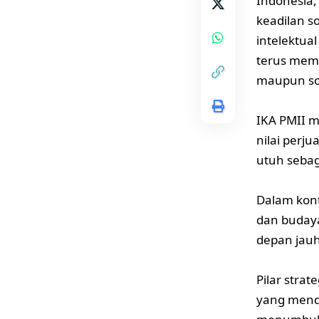
Indonesia,
keadilan s
intelektua
terus memb
maupun so
IKA PMII m
nilai perj
utuh sebag
Dalam kon
dan budaya
depan jauh
Pilar stra
yang mendu