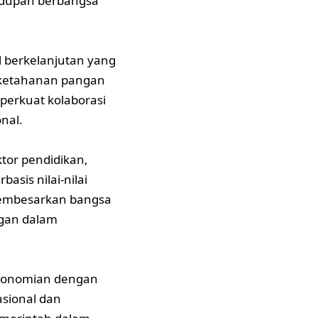
idupan berbangsa
 berkelanjutan yang
 ketahanan pangan
perkuat kolaborasi
onal.
tor pendidikan,
sis nilai-nilai
membesarkan bangsa
ngan dalam
ekonomian dengan
sional dan