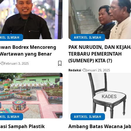
KEL ILMIAH
ARTIKEL ILMIAH
awan Bodrex Mencoreng
PAK NURUDIN, DAN KEJA
 Wartawan yang Benar
TERBARU PEMERINTAH
(SUMENEP) KITA (?)
Februari 3, 2025
Redaksi
Januari 29, 2025
KEL ILMIAH
ARTIKEL ILMIAH
asi Sampah Plastik
Ambang Batas Wacana Ja