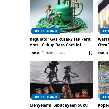
ARTIKEL ILMIAH
ARTI
Regulator Gas Rusak? Tak Perlu
Wart
Antri, Cukup Baca Cara ini
Citra
Redaksi
Februari 5, 2025
Redaksi
ARTIKEL ILMIAH
ARTI
Menyelami Kebudayaan Suku
Koper