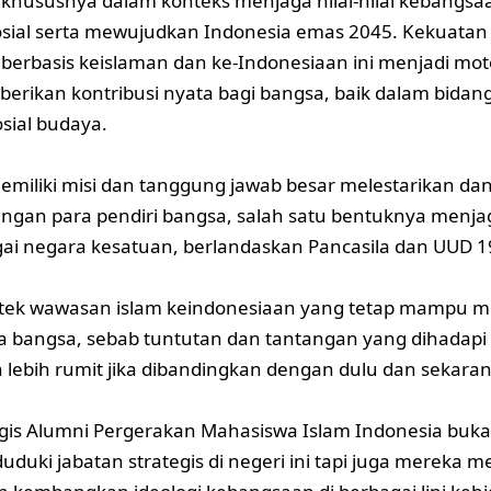
 khususnya dalam konteks menjaga nilai-nilai kebangsa
osial serta mewujudkan Indonesia emas 2045. Kekuatan
l berbasis keislaman dan ke-Indonesiaan ini menjadi m
erikan kontribusi nyata bagi bangsa, baik dalam bidang 
sial budaya.
emiliki misi dan tanggung jawab besar melestarikan da
uangan para pendiri bangsa, salah satu bentuknya menja
ai negara kesatuan, berlandaskan Pancasila dan UUD 1
tek wawasan islam keindonesiaan yang tetap mampu 
 bangsa, sebab tuntutan dan tantangan yang dihadapi
 lebih rumit jika dibandingkan dengan dulu dan sekaran
tegis Alumni Pergerakan Mahasiswa Islam Indonesia bu
duki jabatan strategis di negeri ini tapi juga mereka 