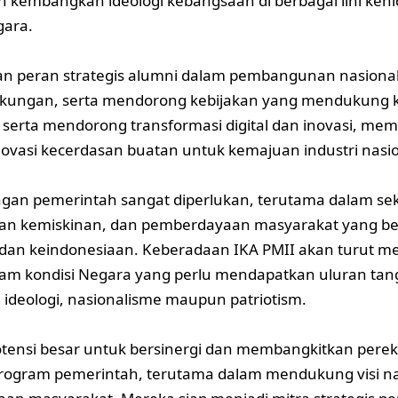
kembangkan ideologi kebangsaan di berbagai lini keh
gara.
n peran strategis alumni dalam pembangunan nasional
gkungan, serta mendorong kebijakan yang mendukung
 serta mendorong transformasi digital dan inovasi, mem
inovasi kecerdasan buatan untuk kemajuan industri nasi
ngan pemerintah sangat diperlukan, terutama dalam sek
n kemiskinan, dan pemberdayaan masyarakat yang berba
 dan keindonesiaan. Keberadaan IKA PMII akan turut 
lam kondisi Negara yang perlu mendapatkan uluran ta
ideologi, nasionalisme maupun patriotism.
otensi besar untuk bersinergi dan membangkitkan per
rogram pemerintah, terutama dalam mendukung visi na