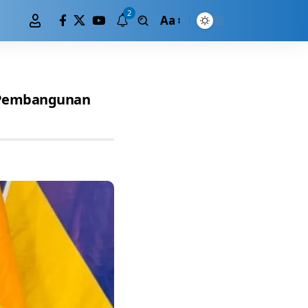
2
Aa
n Pembangunan