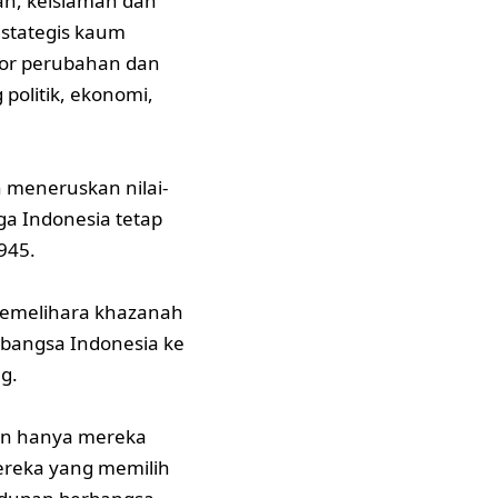
an, keislaman dan
 stategis kaum
otor perubahan dan
politik, ekonomi,
n meneruskan nilai-
ga Indonesia tetap
945.
memelihara khazanah
 bangsa Indonesia ke
g.
kan hanya mereka
mereka yang memilih