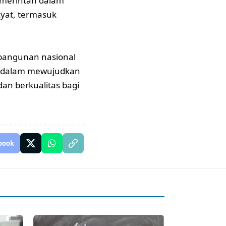
emerintah dalam
yat, termasuk
bangunan nasional
al dalam mewujudkan
an berkualitas bagi
book