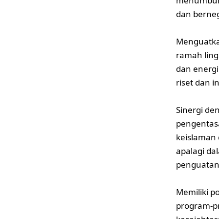
menumbuh 
dan berne
Menguatka
ramah lin
dan energi
riset dan 
Sinergi de
pengentasa
keislaman
apalagi da
penguatan 
Memiliki p
program-p