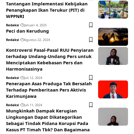
Tantangan Implementasi Kebijakan
Penangkapan Ikan Terukur (PIT) di
WPPNRI
Redaksi
Januari 4, 2025
Peci dan Kerudung
Redaksi
Agustus 22, 2024
Kontroversi Pasal-Pasal RUU Penyiaran
terhadap Undang-Undang Pers untuk
Menciptakan Kebebasan Pers dan
Harmonisasinya
Redaksi
Juli 12, 2024
Penerapan Asas Praduga Tak Bersalah
Terhadap Pemberitaan Pers Aktivis
Karimunjawa
Redaksi
Juli 11, 2024
Mungkinkah Dampak Kerugian
Lingkungan Dapat Dikategorikan
Sebagai Tindak Pidana Korupsi Pada
Kasus PT Timah Tbk? Dan Bagaimana