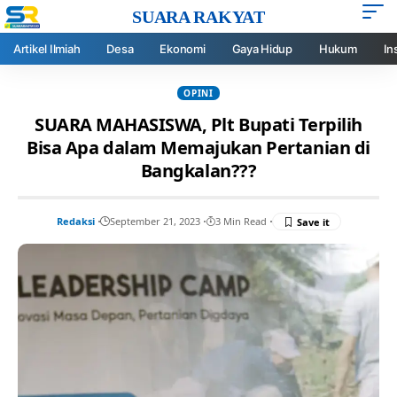
SUARA RAKYAT
Artikel Ilmiah
Desa
Ekonomi
Gaya Hidup
Hukum
In
OPINI
SUARA MAHASISWA, Plt Bupati Terpilih
Bisa Apa dalam Memajukan Pertanian di
Bangkalan???
Redaksi
September 21, 2023
3 Min Read