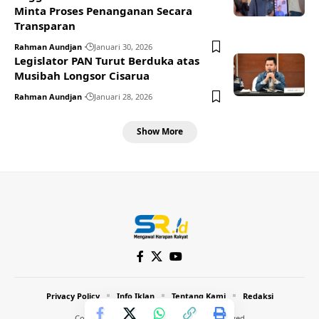
Minta Proses Penanganan Secara
Transparan
Rahman Aundjan
Januari 30, 2026
Legislator PAN Turut Berduka atas
Musibah Longsor Cisarua
Rahman Aundjan
Januari 28, 2026
Show More
Privacy Policy
Info Iklan
Tentang Kami
Redaksi
Copyright © 2024 Inthost. All Rights Reserved