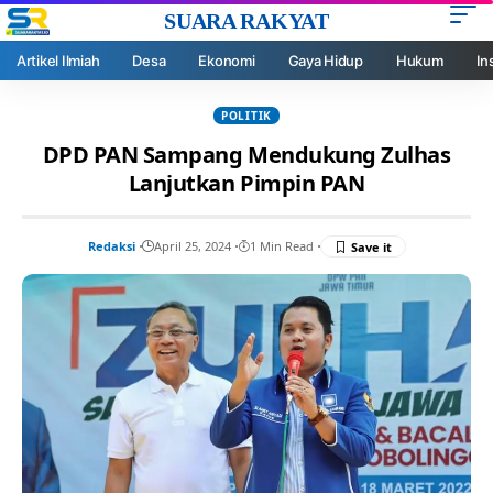
SUARA RAKYAT
Artikel Ilmiah
Desa
Ekonomi
Gaya Hidup
Hukum
In
POLITIK
DPD PAN Sampang Mendukung Zulhas
Lanjutkan Pimpin PAN
Redaksi
April 25, 2024
1 Min Read