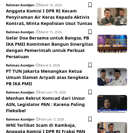
Rahman Aundjan
Maret 16, 2026
Anggota Komisi I DPR RI Kecam
Penyiraman Air Keras Kepada Aktivis
KontraS, Minta Kepolisian Usut Tuntas
Rahman Aundjan
Maret 15, 2026
Gelar Doa Bersama untuk Bangsa, PB
IKA PMII Komitmen Bangun Sinergitas
dengan Pemerintah untuk Perkuat
Persatuan
Rahman Aundjan
Maret 8, 2026
PT TUN Jakarta Menangkan Ketua
Umum Slamet Ariyadi atas Sengketa
PB IKA PMII
Rahman Aundjan
Februari 19, 2026
Menhan Rekrut Komcad dari Unsur
ASN, Legislator PAN : Karena Paling
Fleksibel
Rahman Aundjan
Februari 3, 2026
WNI Terlibat Scam di Kamboja,
Anggota Komisi I DPR RI Fraksi PAN