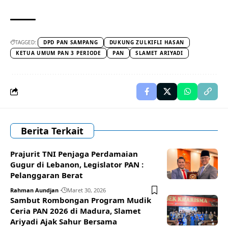
TAGGED:
DPD PAN SAMPANG
DUKUNG ZULKIFLI HASAN
KETUA UMUM PAN 3 PERIODE
PAN
SLAMET ARIYADI
Berita Terkait
Prajurit TNI Penjaga Perdamaian
Gugur di Lebanon, Legislator PAN :
Pelanggaran Berat
Rahman Aundjan
Maret 30, 2026
Sambut Rombongan Program Mudik
Ceria PAN 2026 di Madura, Slamet
Ariyadi Ajak Sahur Bersama