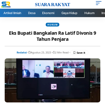
SUARA RAKYAT
Artikel Ilmiah
Desa
Ekonomi
Gaya Hidup
Hukum
In
HUKUM
Eks Bupati Bangkalan Ra Latif Divonis 9
Tahun Penjara
Redaksi
Agustus 23, 2023
2 Min Read