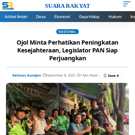
SUARA RAKYAT
Artikel Ilmiah
Desa
Ekonomi
Gaya Hidup
Hukum
In
NASIONAL
Ojol Minta Perhatikan Peningkatan
Kesejahteraan, Legislator PAN Siap
Perjuangkan
Rahman Aundjan
September 8, 2025
1 Min Read