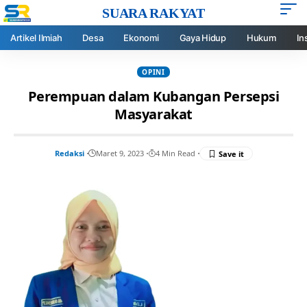
SUARA RAKYAT
Artikel Ilmiah
Desa
Ekonomi
Gaya Hidup
Hukum
In
OPINI
Perempuan dalam Kubangan Persepsi
Masyarakat
Redaksi
Maret 9, 2023
4 Min Read