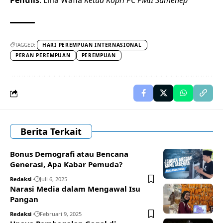
Penulis
: Lina Wafia
Ketua Kopri PC PMII Sumenep
TAGGED:
HARI PEREMPUAN INTERNASIONAL
PERAN PEREMPUAN
PEREMPUAN
Berita Terkait
Bonus Demografi atau Bencana
Generasi, Apa Kabar Pemuda?
Redaksi
Juli 6, 2025
Narasi Media dalam Mengawal Isu
Pangan
Redaksi
Februari 9, 2025