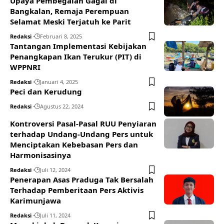
Upaya Pembegalan Gagal di
Bangkalan, Remaja Perempuan
Selamat Meski Terjatuh ke Parit
Redaksi
Februari 8, 2025
Tantangan Implementasi Kebijakan
Penangkapan Ikan Terukur (PIT) di
WPPNRI
Redaksi
Januari 4, 2025
Peci dan Kerudung
Redaksi
Agustus 22, 2024
Kontroversi Pasal-Pasal RUU Penyiaran
terhadap Undang-Undang Pers untuk
Menciptakan Kebebasan Pers dan
Harmonisasinya
Redaksi
Juli 12, 2024
Penerapan Asas Praduga Tak Bersalah
Terhadap Pemberitaan Pers Aktivis
Karimunjawa
Redaksi
Juli 11, 2024