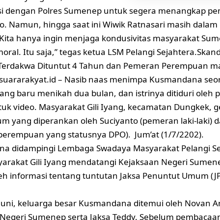
si dengan Polres Sumenep untuk segera menangkap 
o. Namun, hingga saat ini Wiwik Ratnasari masih dalam
ita hanya ingin menjaga kondusivitas masyarakat Sume
oral. Itu saja,” tegas ketua LSM Pelangi Sejahtera.
Skand
, Terdakwa Dituntut 4 Tahun dan Pemeran Perempuan m
suararakyat.id
– Nasib naas menimpa Kusmandana seo
yang baru menikah dua bulan, dan istrinya ditiduri oleh p
uk video. Masyarakat Gili Iyang, kecamatan Dungkek, 
m yang diperankan oleh Suciyanto (pemeran laki-laki) d
erempuan yang statusnya DPO). Jum’at (1/7/2202).
a didampingi Lembaga Swadaya Masyarakat Pelangi Se
arakat Gili Iyang mendatangi Kejaksaan Negeri Sumen
h informasi tentang tuntutan Jaksa Penuntut Umum (J
 Juni, keluarga besar Kusmandana ditemui oleh Novan An
Negeri Sumenep serta Jaksa Teddy. Sebelum pembacaan