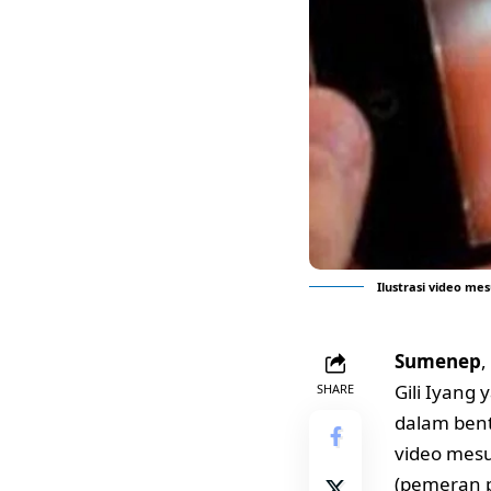
Ilustrasi video me
Sumenep
,
Gili Iyang 
SHARE
dalam bent
video mesu
(pemeran p