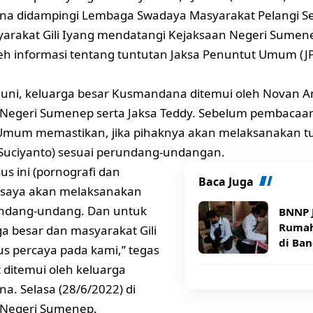
a didampingi Lembaga Swadaya Masyarakat Pelangi Se
arakat Gili Iyang mendatangi Kejaksaan Negeri Sumen
h informasi tentang tuntutan Jaksa Penuntut Umum (J
 Juni, keluarga besar Kusmandana ditemui oleh Novan An
Negeri Sumenep serta Jaksa Teddy. Sebelum pembacaan
Umum memastikan, jika pihaknya akan melaksanakan t
Suciyanto) sesuai perundang-undangan.
us ini (pornografi dan
Baca Juga
) saya akan melaksanakan
undang-undang. Dan untuk
BNNP 
Rumah
ga besar dan masyarakat Gili
di Ba
us percaya pada kami,” tegas
t ditemui oleh keluarga
. Selasa (28/6/2022) di
 Negeri Sumenep.