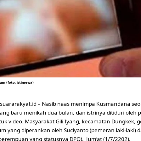
sum (foto: istimewa)
suararakyat.id
– Nasib naas menimpa Kusmandana seo
yang baru menikah dua bulan, dan istrinya ditiduri oleh p
uk video. Masyarakat Gili Iyang, kecamatan Dungkek, 
m yang diperankan oleh Suciyanto (pemeran laki-laki) d
erempuan yang statusnya DPO). Jum’at (1/7/2202).