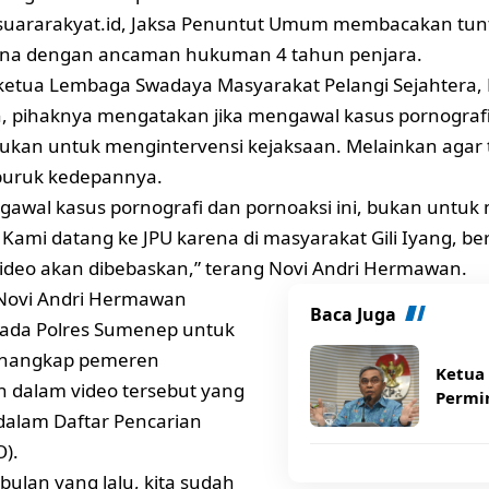
suararakyat.id
, Jaksa Penuntut Umum membacakan tun
a dengan ancaman hukuman 4 tahun penjara.
, ketua Lembaga Swadaya Masyarakat Pelangi Sejahtera, 
 pihaknya mengatakan jika mengawal kasus pornografi
bukan untuk mengintervensi kejaksaan. Melainkan agar 
buruk kedepannya.
awal kasus pornografi dan pornoaksi ini, bukan untuk
 Kami datang ke JPU karena di masyarakat Gili Iyang, be
deo akan dibebaskan,” terang Novi Andri Hermawan.
, Novi Andri Hermawan
Baca Juga
ada Polres Sumenep untuk
nangkap pemeren
Ketua
 dalam video tersebut yang
Permi
dalam Daftar Pencarian
).
bulan yang lalu, kita sudah