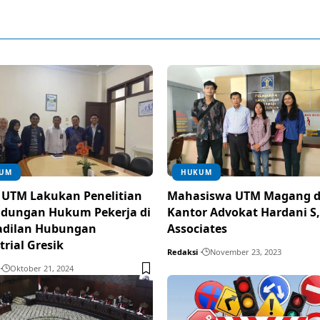
UM
HUKUM
UTM Lakukan Penelitian
Mahasiswa UTM Magang d
ndungan Hukum Pekerja di
Kantor Advokat Hardani S
adilan Hubungan
Associates
trial Gresik
Redaksi
November 23, 2023
Oktober 21, 2024