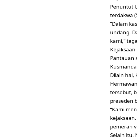
Penuntut 
terdakwa (
“Dalam kas
undang. Da
kami,” teg
Kejaksaan
Pantauan
Kusmandan
Dilain hal
Hermawan,
tersebut, 
preseden 
“Kami meng
kejaksaan.
pemeran vi
Selain itu