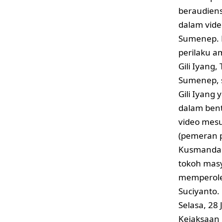
beraudien
dalam vide
Sumenep. K
perilaku am
Gili Iyang
Sumenep,
Gili Iyang 
dalam bent
video mesu
(pemeran p
Kusmandan
tokoh masy
memperole
Suciyanto.
Selasa, 28
Kejaksaan 