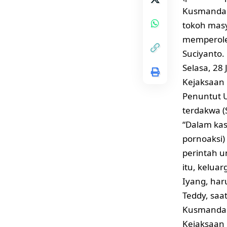
Kusmandan
tokoh masy
memperole
Suciyanto.
Selasa, 28
Kejaksaan 
Penuntut 
terdakwa (
“Dalam kas
pornoaksi
perintah 
itu, keluar
Iyang, har
Teddy, saa
Kusmandana
Kejaksaan