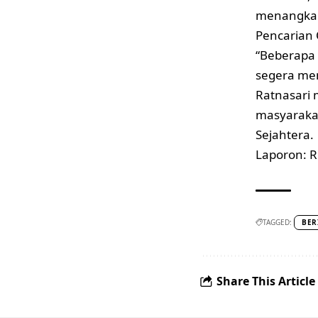
menangkap
Pencarian 
“Beberapa 
segera me
Ratnasari 
masyarakat
Sejahtera.
Laporon: R
TAGGED:
BER
Share This Article