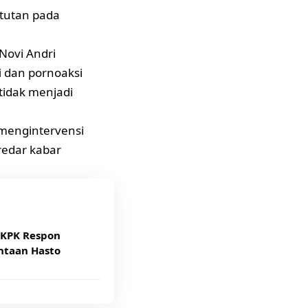
tutan pada
Novi Andri
 dan pornoaksi
tidak menjadi
 mengintervensi
redar kabar
 KPK Respon
ntaan Hasto