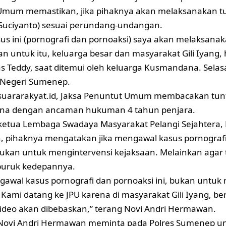
Umum memastikan, jika pihaknya akan melaksanakan t
Suciyanto) sesuai perundang-undangan.
us ini (pornografi dan pornoaksi) saya akan melaksana
n untuk itu, keluarga besar dan masyarakat Gili Iyang,
as Teddy, saat ditemui oleh keluarga Kusmandana. Selasa
 Negeri Sumenep.
suararakyat.id
, Jaksa Penuntut Umum membacakan tun
a dengan ancaman hukuman 4 tahun penjara.
, ketua Lembaga Swadaya Masyarakat Pelangi Sejahtera, 
 pihaknya mengatakan jika mengawal kasus pornografi
bukan untuk mengintervensi kejaksaan. Melainkan agar 
buruk kedepannya.
awal kasus pornografi dan pornoaksi ini, bukan untuk
 Kami datang ke JPU karena di masyarakat Gili Iyang, be
deo akan dibebaskan,” terang Novi Andri Hermawan.
, Novi Andri Hermawan meminta pada Polres Sumenep u