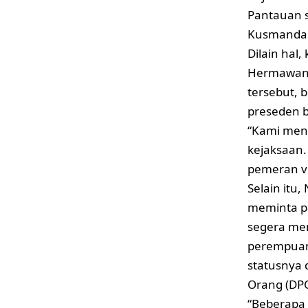
Pantauan
Kusmandan
Dilain hal
Hermawan,
tersebut, 
preseden 
“Kami meng
kejaksaan.
pemeran vi
Selain itu
meminta p
segera me
perempuan
statusnya 
Orang (DPO
“Beberapa 