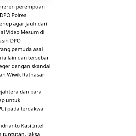
pemeren perempuan
 DPO Polres
nep agar jauh dari
al Video Mesum di
asih DPO
rang pemuda asal
ria lain dan tersebar
geger dengan skandal
an Wiwik Ratnasari
jahtera dan para
ep untuk
PU) pada terdakwa
drianto Kasi Intel
 tuntutan, Jaksa