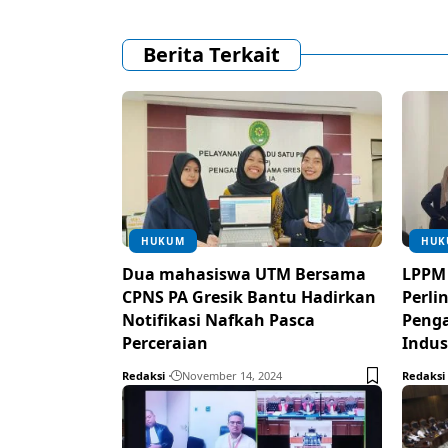
Berita Terkait
HUKUM
HUK
Dua mahasiswa UTM Bersama
LPPM 
CPNS PA Gresik Bantu Hadirkan
Perli
Notifikasi Nafkah Pasca
Peng
Perceraian
Indus
Redaksi
November 14, 2024
Redaksi